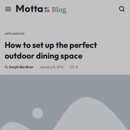
APPLIANCES
How to set up the perfect
outdoor dining space
By
Sanjib.bardhan
January 8, 2012
0