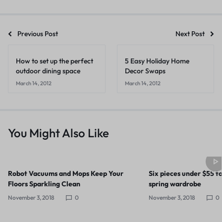
Previous Post
Next Post
How to set up the perfect
5 Easy Holiday Home
outdoor dining space
Decor Swaps
March 14, 2012
March 14, 2012
You Might Also Like
Robot Vacuums and Mops Keep Your
Six pieces under $55 t
Floors Sparkling Clean
spring wardrobe
November 3, 2018
0
November 3, 2018
0